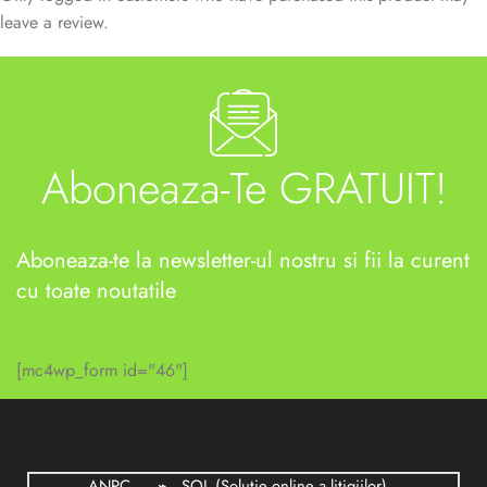
leave a review.
Aboneaza-Te GRATUIT!
Aboneaza-te la newsletter-ul nostru si fii la curent
cu toate noutatile
[mc4wp_form id="46"]
ANPC
SOL (Solutie online a litigiilor)