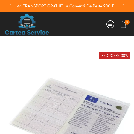
TRANSPORT GRATUIT La Comenzi De Peste 200LEI!
0
REDUCERE 38%