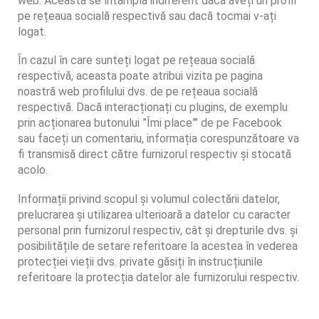
web. Aceasta se întâmplă indiferent dacă aveți un profil
pe rețeaua socială respectivă sau dacă tocmai v-ați
logat.
În cazul în care sunteți logat pe rețeaua socială
respectivă, aceasta poate atribui vizita pe pagina
noastră web profilului dvs. de pe rețeaua socială
respectivă. Dacă interacționați cu plugins, de exemplu
prin acționarea butonului ”Îmi place”’ de pe Facebook
sau faceți un comentariu, informația corespunzătoare va
fi transmisă direct către furnizorul respectiv și stocată
acolo.
Informații privind scopul și volumul colectării datelor,
prelucrarea și utilizarea ulterioară a datelor cu caracter
personal prin furnizorul respectiv, cât și drepturile dvs. și
posibilitățile de setare referitoare la acestea în vederea
protecției vieții dvs. private găsiți în instrucțiunile
referitoare la protecția datelor ale furnizorului respectiv.