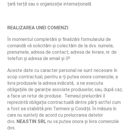
țară terță sau o organizație internațională.
REALIZAREA UNEI COMENZI
În momentul completării și finalizării formularului de
comandă vă solicităm și colectăm de la dvs. numele,
prenumele, adresa de contact, adresa de livrare, nr. de
telefon și adresa de email și IP
Aceste date cu caracter personal ne sunt necesare în
scop contractual, pentru a-ți putea onora comenzile, a
livra produsele la adresa indicată, a ne executa
obligațiile de garanție asociate produselor, sau, după caz,
a face un retur de produse. Temeiul prelucrării îl
reprezintă obligația contractuală dintre părți astfel cum
a fost ea stabilită prin Termeni și Condiții. În măsura în
care nu sunteți de acord cu prelucrarea datelor
dvs.
NEASTIN SRL
nu va putea onora și livra comenzile
dvs.