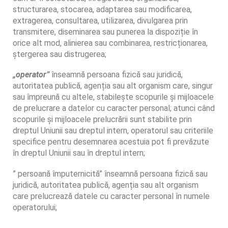
structurarea, stocarea, adaptarea sau modificarea,
extragerea, consultarea, utilizarea, divulgarea prin
transmitere, diseminarea sau punerea la dispoziție în
orice alt mod, alinierea sau combinarea, restricționarea,
ștergerea sau distrugerea;
„operator”
înseamnă persoana fizică sau juridică,
autoritatea publică, agenția sau alt organism care, singur
sau împreună cu altele, stabilește scopurile și mijloacele
de prelucrare a datelor cu caracter personal; atunci când
scopurile și mijloacele prelucrării sunt stabilite prin
dreptul Uniunii sau dreptul intern, operatorul sau criteriile
specifice pentru desemnarea acestuia pot fi prevăzute
în dreptul Uniunii sau în dreptul intern;
” persoană împuternicită” înseamnă persoana fizică sau
juridică, autoritatea publică, agenția sau alt organism
care prelucrează datele cu caracter personal în numele
operatorului;