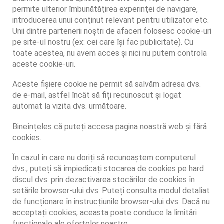
permite ulterior îmbunătăţirea experinţei de navigare,
introducerea unui conţinut relevant pentru utilizator etc.
Unii dintre partenerii noştri de afaceri folosesc cookie-uri
pe site-ul nostru (ex: cei care îşi fac publicitate). Cu
toate acestea, nu avem acces şi nici nu putem controla
aceste cookie-uri.
Aceste fișiere cookie ne permit să salvăm adresa dvs.
de e-mail, astfel încât să fiți recunoscut și logat
automat la vizita dvs. următoare.
Bineînțeles că puteți accesa pagina noastră web și fără
cookies.
În cazul în care nu doriți să recunoaștem computerul
dvs., puteți să împiedicați stocarea de cookies pe hard
discul dvs. prin dezactivarea stocărilor de cookies în
setările browser-ului dvs. Puteți consulta modul detaliat
de funcționare în instrucțiunile browser-ului dvs. Dacă nu
acceptați cookies, aceasta poate conduce la limitări
funcționale ale ofertelor noastre.