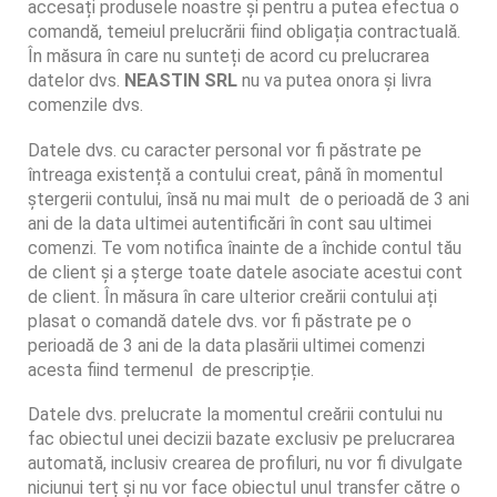
accesați produsele noastre și pentru a putea efectua o
comandă, temeiul prelucrării fiind obligația contractuală.
În măsura în care nu sunteți de acord cu prelucrarea
datelor dvs.
NEASTIN SRL
nu va putea onora și livra
comenzile dvs.
Datele dvs. cu caracter personal vor fi păstrate pe
întreaga existență a contului creat, până în momentul
ștergerii contului, însă nu mai mult de o perioadă de 3 ani
ani de la data ultimei autentificări în cont sau ultimei
comenzi. Te vom notifica înainte de a închide contul tău
de client și a șterge toate datele asociate acestui cont
de client. În măsura în care ulterior creării contului ați
plasat o comandă datele dvs. vor fi păstrate pe o
perioadă de 3 ani de la data plasării ultimei comenzi
acesta fiind termenul de prescripție.
Datele dvs. prelucrate la momentul creării contului nu
fac obiectul unei decizii bazate exclusiv pe prelucrarea
automată, inclusiv crearea de profiluri, nu vor fi divulgate
niciunui terț și nu vor face obiectul unul transfer către o