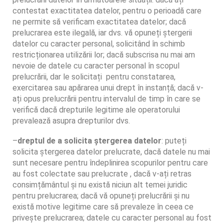
contestat exactitatea datelor, pentru o perioadă care
ne permite să verificam exactitatea datelor; dacă
prelucrarea este ilegală, iar dvs. vă opuneți ștergerii
datelor cu caracter personal, solicitând în schimb
restricționarea utilizării lor; dacă subscrisa nu mai am
nevoie de datele cu caracter personal în scopul
prelucrării, dar le solicitați pentru constatarea,
exercitarea sau apărarea unui drept în instanță; dacă v-
ați opus prelucrării pentru intervalul de timp în care se
verifică dacă drepturile legitime ale operatorului
prevalează asupra drepturilor dvs.
–
dreptul de a solicita ștergerea datelor
: puteți
solicita ștergerea datelor prelucrate, dacă datele nu mai
sunt necesare pentru îndeplinirea scopurilor pentru care
au fost colectate sau prelucrate , dacă v-ați retras
consimțământul și nu există niciun alt temei juridic
pentru prelucrarea; dacă vă opuneți prelucrării și nu
există motive legitime care să prevaleze în ceea ce
privește prelucrarea; datele cu caracter personal au fost