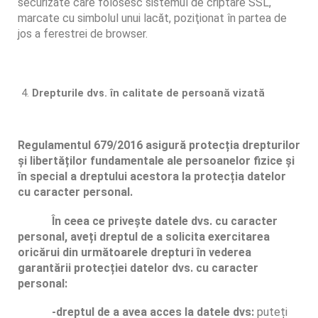
securizate care folosesc sistemul de criptare SSL,
marcate cu simbolul unui lacăt, poziţionat în partea de
jos a ferestrei de browser.
Drepturile dvs. în calitate de persoană vizată
Regulamentul 679/2016 asigură protecția drepturilor
și libertăților fundamentale ale persoanelor fizice și
în special a dreptului acestora la protecția datelor
cu caracter personal.
În ceea ce privește datele dvs. cu caracter
personal, aveți dreptul de a solicita exercitarea
oricărui din următoarele drepturi în vederea
garantării protecției datelor dvs. cu caracter
personal:
-dreptul de a avea acces la datele dvs:
puteți