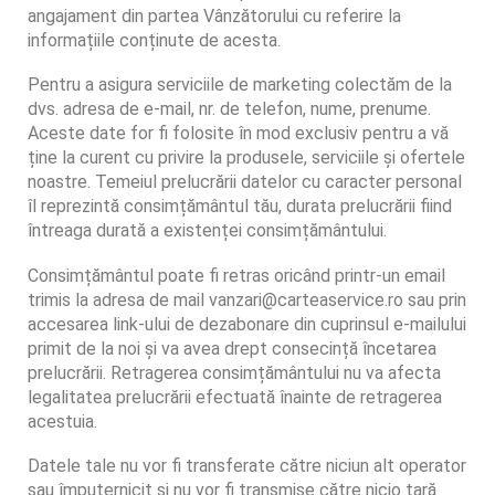
angajament din partea Vânzătorului cu referire la
informațiile conținute de acesta.
Pentru a asigura serviciile de marketing colectăm de la
dvs. adresa de e-mail, nr. de telefon, nume, prenume.
Aceste date for fi folosite în mod exclusiv pentru a vă
ține la curent cu privire la produsele, serviciile și ofertele
noastre. Temeiul prelucrării datelor cu caracter personal
îl reprezintă consimțământul tău, durata prelucrării fiind
întreaga durată a existenței consimțământului.
Consimțământul poate fi retras oricând printr-un email
trimis la adresa de mail vanzari@carteaservice.ro sau prin
accesarea link-ului de dezabonare din cuprinsul e-mailului
primit de la noi și va avea drept consecință încetarea
prelucrării. Retragerea consimțământului nu va afecta
legalitatea prelucrării efectuată înainte de retragerea
acestuia.
Datele tale nu vor fi transferate către niciun alt operator
sau împuternicit și nu vor fi transmise către nicio țară