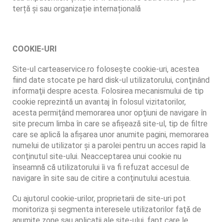
terță și sau organizație internațională
COOKIE-URI
Site-ul carteaservice.ro foloseşte cookie-uri, acestea
fiind date stocate pe hard disk-ul utilizatorului, conţinând
informaţii despre acesta. Folosirea mecanismului de tip
cookie reprezintă un avantaj în folosul vizitatorilor,
acesta permiţând memorarea unor opţiuni de navigare în
site precum limba în care se afişează site-ul, tip de filtre
care se aplică la afişarea unor anumite pagini, memorarea
numelui de utilizator şi a parolei pentru un acces rapid la
conţinutul site-ului. Neacceptarea unui cookie nu
înseamnă că utilizatorului îi va fi refuzat accesul de
navigare în site sau de citire a conţinutului acestuia.
Cu ajutorul cookie-urilor, proprietarii de site-uri pot
monitoriza şi segmenta interesele utilizatorilor faţă de
anumite zone sau aplicaţii ale site-ului, fapt care le