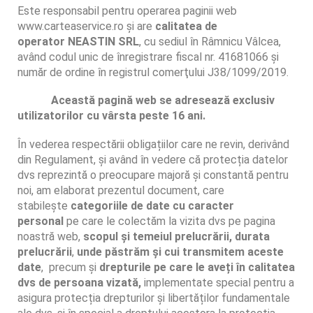
Este responsabil pentru operarea paginii web
www.carteaservice.ro și are
calitatea de
operator
NEASTIN SRL
, cu sediul în Râmnicu Vâlcea,
având codul unic de înregistrare fiscal nr. 41681066 şi
număr de ordine în registrul comerţului J38/1099/2019.
Această pagină web se adresează exclusiv
utilizatorilor cu vârsta peste 16 ani.
În vederea respectării obligațiilor care ne revin, derivând
din Regulament, și având în vedere că protecția datelor
dvs reprezintă o preocupare majoră și constantă pentru
noi, am elaborat prezentul document, care
stabilește
categoriile de date cu caracter
personal
pe care le colectăm la vizita dvs pe pagina
noastră web,
scopul și temeiul prelucrării,
durata
prelucrării
,
unde păstrăm și cui transmitem aceste
date
, precum și
drepturile pe care le aveți în calitatea
dvs de persoana vizată,
implementate special pentru a
asigura protecția drepturilor și libertăților fundamentale