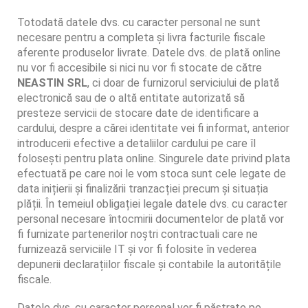
Totodată datele dvs. cu caracter personal ne sunt
necesare pentru a completa și livra facturile fiscale
aferente produselor livrate. Datele dvs. de plată online
nu vor fi accesibile si nici nu vor fi stocate de către
NEASTIN SRL
, ci doar de furnizorul serviciului de plată
electronică sau de o altă entitate autorizată să
presteze servicii de stocare date de identificare a
cardului, despre a cărei identitate vei fi informat, anterior
introducerii efective a detaliilor cardului pe care îl
folosești pentru plata online. Singurele date privind plata
efectuată pe care noi le vom stoca sunt cele legate de
data inițierii și finalizării tranzacției precum și situația
plății. În temeiul obligației legale datele dvs. cu caracter
personal necesare întocmirii documentelor de plată vor
fi furnizate partenerilor noștri contractuali care ne
furnizează serviciile IT și vor fi folosite în vederea
depunerii declarațiilor fiscale și contabile la autoritățile
fiscale.
Datele dvs. cu caracter personal vor fi păstrate pe