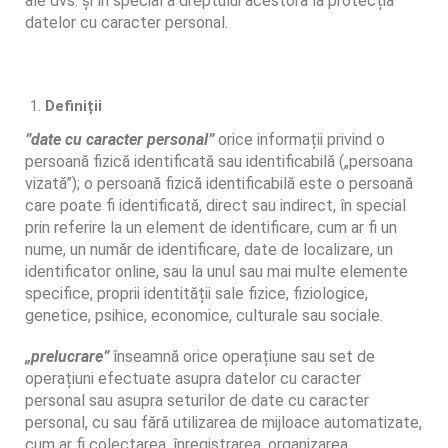
ale dvs. și în special a dreptului acestora la protecția
datelor cu caracter personal.
Definiții
”date cu caracter personal”
orice informații privind o
persoană fizică identificată sau identificabilă („persoana
vizată”); o persoană fizică identificabilă este o persoană
care poate fi identificată, direct sau indirect, în special
prin referire la un element de identificare, cum ar fi un
nume, un număr de identificare, date de localizare, un
identificator online, sau la unul sau mai multe elemente
specifice, proprii identității sale fizice, fiziologice,
genetice, psihice, economice, culturale sau sociale.
„prelucrare”
înseamnă orice operațiune sau set de
operațiuni efectuate asupra datelor cu caracter
personal sau asupra seturilor de date cu caracter
personal, cu sau fără utilizarea de mijloace automatizate,
cum ar fi colectarea, înregistrarea, organizarea,