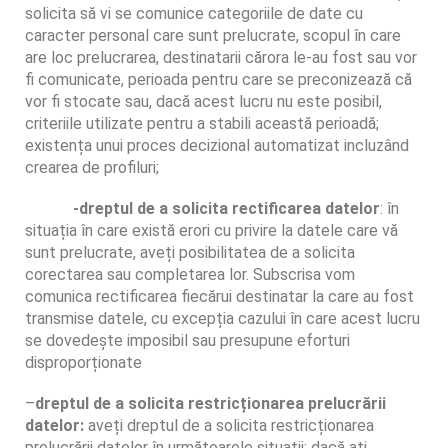
solicita să vi se comunice categoriile de date cu
caracter personal care sunt prelucrate, scopul în care
are loc prelucrarea, destinatarii cărora le-au fost sau vor
fi comunicate, perioada pentru care se preconizează că
vor fi stocate sau, dacă acest lucru nu este posibil,
criteriile utilizate pentru a stabili această perioadă;
existența unui proces decizional automatizat incluzând
crearea de profiluri;
-dreptul de a solicita rectificarea datelor
: în
situația în care există erori cu privire la datele care vă
sunt prelucrate, aveți posibilitatea de a solicita
corectarea sau completarea lor. Subscrisa vom
comunica rectificarea fiecărui destinatar la care au fost
transmise datele, cu excepția cazului în care acest lucru
se dovedește imposibil sau presupune eforturi
disproporționate
–
dreptul de a solicita restricționarea prelucrării
datelor:
aveți dreptul de a solicita restricționarea
prelucrării datelor în următoarele situații: dacă ați