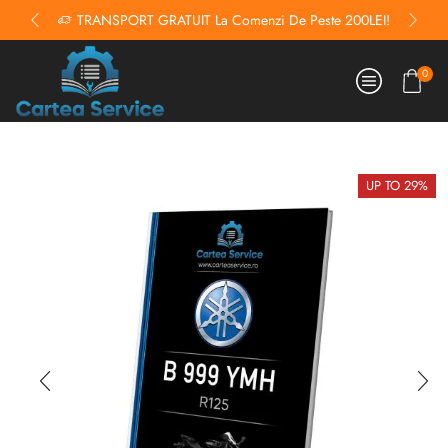
TRANSPORT GRATUIT La Comenzi De Peste 200LEI!
0
UP TO 29%