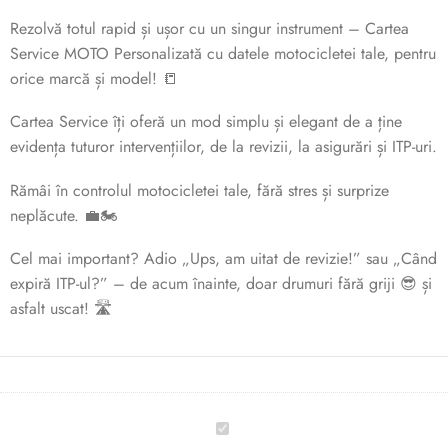
Rezolvă totul rapid și ușor cu un singur instrument – Cartea
Service MOTO Personalizată cu datele motocicletei tale, pentru
orice marcă și model! 📒
Cartea Service îți oferă un mod simplu și elegant de a ține
evidența tuturor intervențiilor, de la revizii, la asigurări și ITP-uri.
Rămâi în controlul motocicletei tale, fără stres și surprize
neplăcute. 💼🏍️
Cel mai important? Adio „Ups, am uitat de revizie!” sau „Când
expiră ITP-ul?” – de acum înainte, doar drumuri fără griji 😎 și
asfalt uscat! 🛣️
🏍️