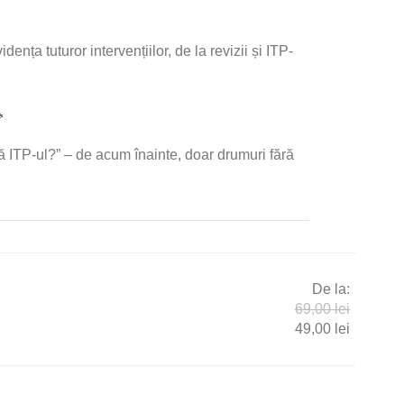
nța tuturor intervențiilor, de la revizii și ITP-

ă ITP-ul?” – de acum înainte, doar drumuri fără
De la:
69,00
lei
49,00
lei