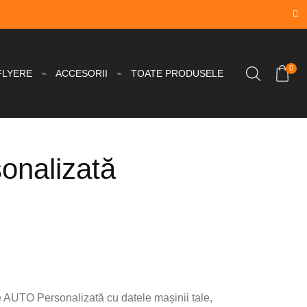
0
FLYERE
ACCESORII
TOATE PRODUSELE
onalizată
e AUTO Personalizată cu datele mașinii tale,