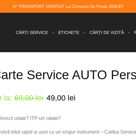
TRANSPORT GRATUIT La Comenzi De Peste 200LEI!
CĂRȚI SERVICE
ETICHETE
CĂRȚI DE VIZITĂ
arte Service AUTO Pers
 la:
69,00
lei
49,00
lei
 Revizii uitate? ITP-uri ratate?
olvă totul rapid și ușor cu un singur instrument – Cartea Servic