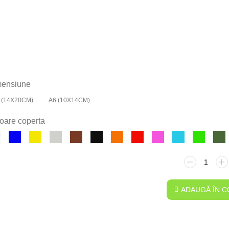
ensiune
 (14X20CM)
A6 (10X14CM)
oare coperta
ADAUGĂ ÎN C