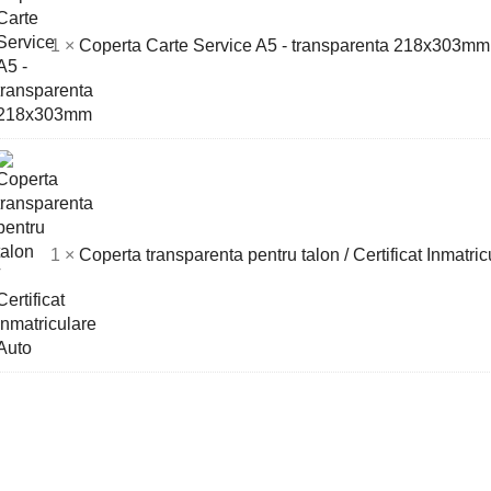
erta
1
×
Coperta Carte Service A5 - transparenta 218x303mm
te
vice
sparenta
x303mm
erta
1
×
Coperta transparenta pentru talon / Certificat Inmatri
sparenta
ru
n
ificat
triculare
o