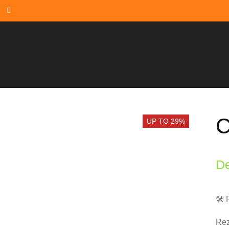
C
UP TO 29%
De
🛠️
Rez