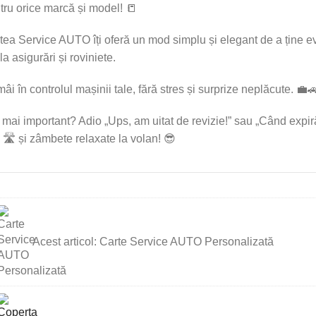
tru orice marcă și model! 📒
tea Service AUTO îți oferă un mod simplu și elegant de a ține evide
 la asigurări și roviniete.
âi în controlul mașinii tale, fără stres și surprize neplăcute. 💼
 mai important? Adio „Ups, am uitat de revizie!” sau „Când expir
ji 🛣️ și zâmbete relaxate la volan! 😎
te
Acest articol:
Carte Service AUTO Personalizată
vice
TO
onalizată