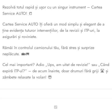
Rezolvă totul rapid și ușor cu un singur instrument – Cartea
Service AUTO! 📒
Cartea Service AUTO îți oferă un mod simplu și elegant de a
ține evidența tuturor intervențiilor, de la revizii și ITP-uri, la
asigurări și roviniete.
Rămâi în controlul camionului tău, fără stres și surprize
neplăcute. 💼🚛
Cel mai important? Adio „Ups, am uitat de revizie!” sau „Când
expiră ITP-ul?” – de acum înainte, doar drumuri fără griji 🛣️ și
zâmbete relaxate la volan! 😎
🚚