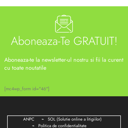
Aboneaza-Te GRATUIT!
Aboneaza-te la newsletter-ul nostru si fii la curent
cu toate noutatile
[mc4wp_form id="46"]
ANPC
SOL (Solutie online a litigiilor)
Politica de confidentialitate