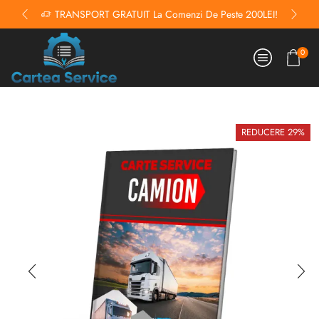
TRANSPORT GRATUIT La Comenzi De Peste 200LEI!
0
REDUCERE 29%