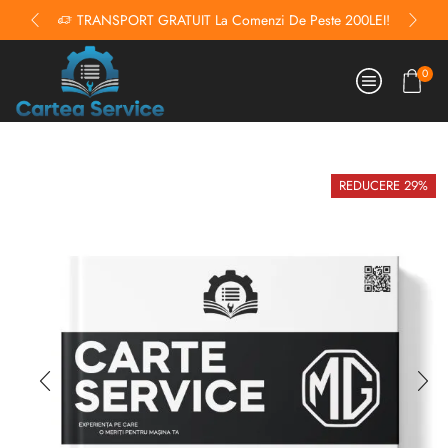
TRANSPORT GRATUIT La Comenzi De Peste 200LEI!
0
REDUCERE 29%