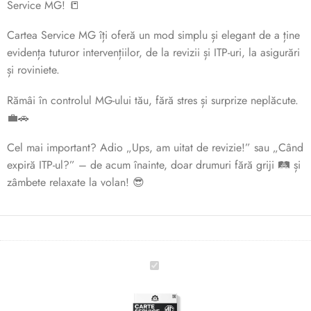
Service MG! 📒
Cartea Service MG îți oferă un mod simplu și elegant de a ține
evidența tuturor intervențiilor, de la revizii și ITP-uri, la asigurări
și roviniete.
Rămâi în controlul MG-ului tău, fără stres și surprize neplăcute.
💼🚗
Cel mai important? Adio „Ups, am uitat de revizie!” sau „Când
expiră ITP-ul?” – de acum înainte, doar drumuri fără griji 🛤️ și
zâmbete relaxate la volan! 😎
Carte
Service
MG