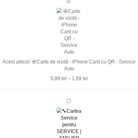
📇
Carte
de
vizită
-
iPhone
Card
cu
QR
Acest articol:
📇Carte de vizită - iPhone Card cu QR - Service
-
Auto
Service
Auto
0,89
lei
–
1,99
lei
🔧
Cartea
Service
pentru
SERVICE
|