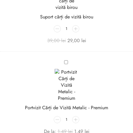
vizită
birou
Suport cărți de vizită birou
39,00
lei
29,00
lei
Portvizit
Cărți
de
Vizită
Metalic
-
Premium
Portvizit Cărți de Vizită Metalic - Premium
De la:
1,49
lei
1,49
lei