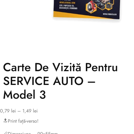
Carte De Vizită Pentru
SERVICE AUTO –
Model 3
0,79
lei
–
1,49
lei
🔝Print față-verso!
📏Dimensiune – 90x55mm