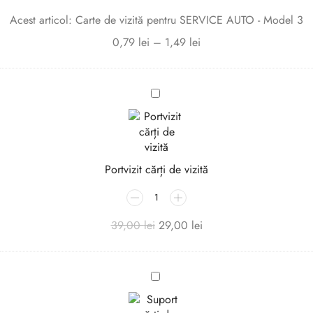
AUTO
Acest articol:
Carte de vizită pentru SERVICE AUTO - Model 3
-
Model
0,79
lei
–
1,49
lei
3
Portvizit
cărți
de
vizită
Portvizit cărți de vizită
39,00
lei
29,00
lei
Suport
cărți
de