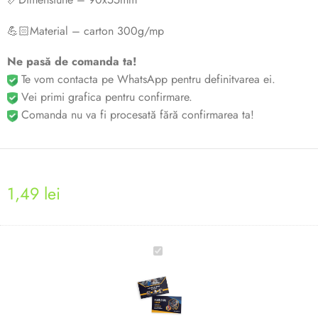
💪🏻Material – carton 300g/mp
Ne pasă de comanda ta!
Te vom contacta pe WhatsApp pentru definitvarea ei.
Vei primi grafica pentru confirmare.
Comanda nu va fi procesată fără confirmarea ta!
1,49
lei
Carte
de
vizită
pentru
SERVICE